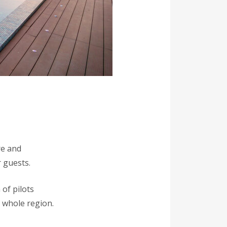
re and
r guests.
of pilots
e whole region.